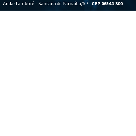
AndarTamboré – Santana de Parnaíba/SP –
CEP 06544-300